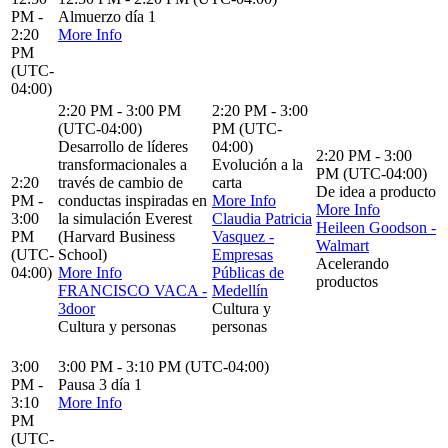
PM -
Almuerzo día 1
2:20
More Info
PM
(UTC-
04:00)
2:20 PM - 3:00 PM
2:20 PM - 3:00
(UTC-04:00)
PM (UTC-
Desarrollo de líderes
04:00)
2:20 PM - 3:00
transformacionales a
Evolución a la
PM (UTC-04:00)
2:20
través de cambio de
carta
De idea a producto
PM -
conductas inspiradas en
More Info
More Info
3:00
la simulación Everest
Claudia Patricia
Heileen Goodson -
PM
(Harvard Business
Vasquez -
Walmart
(UTC-
School)
Empresas
Acelerando
04:00)
More Info
Públicas de
productos
FRANCISCO VACA -
Medellín
3door
Cultura y
Cultura y personas
personas
3:00
3:00 PM - 3:10 PM (UTC-04:00)
PM -
Pausa 3 día 1
3:10
More Info
PM
(UTC-