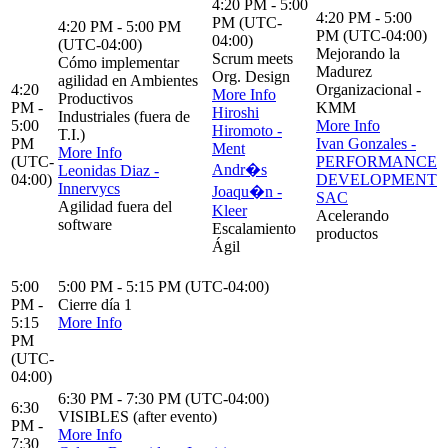
4:20 PM - 5:00
4:20 PM - 5:00
PM (UTC-
4:20 PM - 5:00 PM
PM (UTC-04:00)
04:00)
(UTC-04:00)
Mejorando la
Scrum meets
Cómo implementar
Madurez
Org. Design
agilidad en Ambientes
4:20
Organizacional -
More Info
Productivos
PM -
KMM
Hiroshi
Industriales (fuera de
5:00
More Info
Hiromoto -
T.I.)
PM
Ivan Gonzales -
Ment
More Info
(UTC-
PERFORMANCE
Andr�s
Leonidas Diaz -
04:00)
DEVELOPMENT
Innervycs
Joaqu�n -
SAC
Agilidad fuera del
Kleer
Acelerando
software
Escalamiento
productos
Ágil
5:00
5:00 PM - 5:15 PM (UTC-04:00)
PM -
Cierre día 1
5:15
More Info
PM
(UTC-
04:00)
6:30 PM - 7:30 PM (UTC-04:00)
6:30
VISIBLES (after evento)
PM -
More Info
7:30