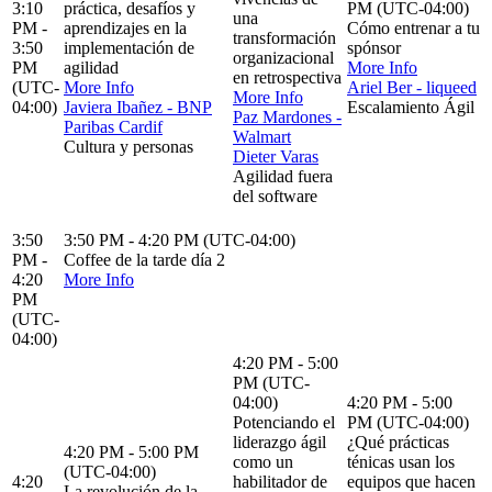
3:10
práctica, desafíos y
PM (UTC-04:00)
una
PM -
aprendizajes en la
Cómo entrenar a tu
transformación
3:50
implementación de
spónsor
organizacional
PM
agilidad
More Info
en retrospectiva
(UTC-
More Info
Ariel Ber - liqueed
More Info
04:00)
Javiera Ibañez - BNP
Escalamiento Ágil
Paz Mardones -
Paribas Cardif
Walmart
Cultura y personas
Dieter Varas
Agilidad fuera
del software
3:50
3:50 PM - 4:20 PM (UTC-04:00)
PM -
Coffee de la tarde día 2
4:20
More Info
PM
(UTC-
04:00)
4:20 PM - 5:00
PM (UTC-
04:00)
4:20 PM - 5:00
Potenciando el
PM (UTC-04:00)
liderazgo ágil
¿Qué prácticas
4:20 PM - 5:00 PM
como un
ténicas usan los
(UTC-04:00)
4:20
habilitador de
equipos que hacen
La revolución de la