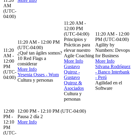
11:20
More Info
AM
(UTC-
04:00)
11:20 AM -
12:00 PM
(UTC-04:00)
11:20 AM - 12:00
Principios y
PM (UTC-04:00)
11:20 AM - 12:00 PM
Prácticas para
Agility by
(UTC-04:00)
11:20
elevar nuestro
Numbers: Devops
¿Qué tan ágiles somos?
AM -
Agile Coaching
for Business
10 Red Flags a
12:00
More Info
More Info
considerar
PM
Gustavo
Silvana Rodríguez
More Info
(UTC-
Quiroz -
- Banco Interbank
Yesenia Osses - Wom
04:00)
Gustavo
- Perú
Cultura y personas
Quiroz &
Agilidad en el
Asociados
Software
Cultura y
personas
12:00
12:00 PM - 12:10 PM (UTC-04:00)
PM -
Pausa 2 día 2
12:10
More Info
PM
(UTC-