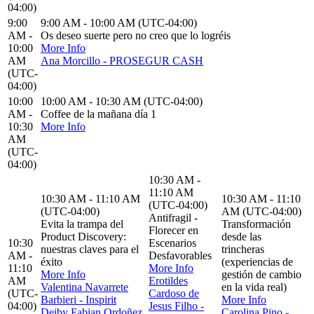
04:00)
9:00
9:00 AM - 10:00 AM (UTC-04:00)
AM -
Os deseo suerte pero no creo que lo logréis
10:00
More Info
AM
Ana Morcillo - PROSEGUR CASH
(UTC-
04:00)
10:00
10:00 AM - 10:30 AM (UTC-04:00)
AM -
Coffee de la mañana día 1
10:30
More Info
AM
(UTC-
04:00)
10:30 AM -
11:10 AM
10:30 AM - 11:10 AM
10:30 AM - 11:10
(UTC-04:00)
(UTC-04:00)
AM (UTC-04:00)
Antifragil -
Evita la trampa del
Transformación
Florecer en
Product Discovery:
desde las
10:30
Escenarios
nuestras claves para el
trincheras
AM -
Desfavorables
éxito
(experiencias de
11:10
More Info
More Info
gestión de cambio
AM
Erotildes
Valentina Navarrete
en la vida real)
(UTC-
Cardoso de
Barbieri - Inspirit
More Info
04:00)
Jesus Filho -
Deiby Fabian Ordoñez
Carolina Pino -