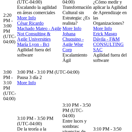
(UTC-04:00)
04:00)
¿Cómo medir y
Escalando la agilidad
Transformación
aplicar la Agilidad
en áreas comerciales
Cultural sin
de Aprendizaje en
2:20
More Info
Estrategia: ¿Es
las
PM -
César Ricardo
realista?
Organizaciones?
3:00
Machado Mateo - Agile
More Info
More Info
PM
Not Consulting &
Johana
Erick Masgo
(UTC-
Agile Universities
Chuquino -
Dávila - F&M
04:00)
María Lyon - Bci
Agile Wise
CONSULTING
Agilidad fuera del
Corp
SAC
software
Escalamiento
Agilidad fuera del
Ágil
software
3:00
3:00 PM - 3:10 PM (UTC-04:00)
PM -
Pausa 3 día 2
3:10
More Info
PM
(UTC-
04:00)
3:10 PM - 3:50
PM (UTC-
04:00)
3:10 PM - 3:50 PM
Entre luces y
(UTC-04:00)
sombras:
De la teoría a la
3:10 PM - 3:50
vivencias de