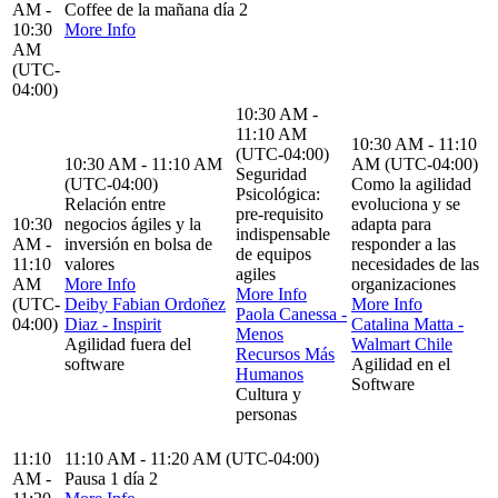
AM -
Coffee de la mañana día 2
10:30
More Info
AM
(UTC-
04:00)
10:30 AM -
11:10 AM
10:30 AM - 11:10
(UTC-04:00)
10:30 AM - 11:10 AM
AM (UTC-04:00)
Seguridad
(UTC-04:00)
Como la agilidad
Psicológica:
Relación entre
evoluciona y se
pre-requisito
10:30
negocios ágiles y la
adapta para
indispensable
AM -
inversión en bolsa de
responder a las
de equipos
11:10
valores
necesidades de las
agiles
AM
More Info
organizaciones
More Info
(UTC-
Deiby Fabian Ordoñez
More Info
Paola Canessa -
04:00)
Diaz - Inspirit
Catalina Matta -
Menos
Agilidad fuera del
Walmart Chile
Recursos Más
software
Agilidad en el
Humanos
Software
Cultura y
personas
11:10
11:10 AM - 11:20 AM (UTC-04:00)
AM -
Pausa 1 día 2