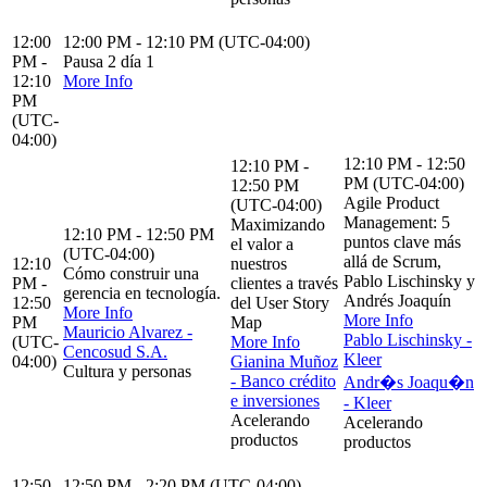
12:00
12:00 PM - 12:10 PM (UTC-04:00)
PM -
Pausa 2 día 1
12:10
More Info
PM
(UTC-
04:00)
12:10 PM - 12:50
12:10 PM -
PM (UTC-04:00)
12:50 PM
Agile Product
(UTC-04:00)
Management: 5
Maximizando
12:10 PM - 12:50 PM
puntos clave más
el valor a
(UTC-04:00)
allá de Scrum,
12:10
nuestros
Cómo construir una
Pablo Lischinsky y
PM -
clientes a través
gerencia en tecnología.
Andrés Joaquín
12:50
del User Story
More Info
More Info
PM
Map
Mauricio Alvarez -
Pablo Lischinsky -
(UTC-
More Info
Cencosud S.A.
Kleer
04:00)
Gianina Muñoz
Cultura y personas
- Banco crédito
Andr�s Joaqu�n
e inversiones
- Kleer
Acelerando
Acelerando
productos
productos
12:50
12:50 PM - 2:20 PM (UTC-04:00)