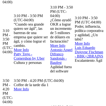
04:00)
3:10 PM - 3:50
PM (UTC-
3:10 PM - 3:50 PM
04:00)
3:10 PM - 3:50
(UTC-04:00)
¿Cómo ayudó
PM (UTC-04:00)
“Cuando sea grande
OKR a lograr
Poder, influencia,
quiero ser ágil”, las
un incremento
3:10
política corporativa
barreras de una
de 5 millones
PM -
y agilidad, ¿Un
empresa que quiere ser
de dólares en
3:50
tabú?
ágil, y cómo lograr el
facturación?
PM
More Info
cambio.
More Info
(UTC-
Luis Eduardo
More Info
Antonio Angel
04:00)
Dujovne Fischman
Patty Trejo -
Difranco
- BBK+2BRAINS
Cornershop by Uber
Sandonás -
Escalamiento Ágil
Cultura y personas
Baufest
Agilidad fuera
del software
3:50
3:50 PM - 4:20 PM (UTC-04:00)
PM -
Coffee de la tarde día 1
4:20
More Info
PM
(UTC-
04:00)