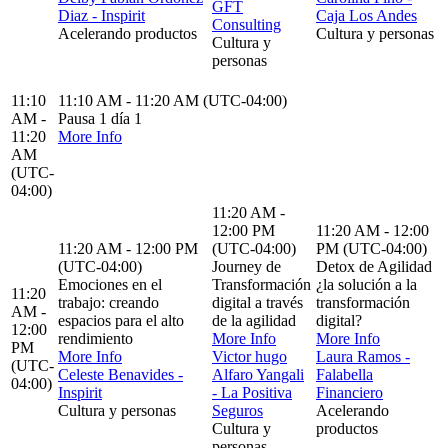
GFT
Diaz - Inspirit
Caja Los Andes
Consulting
Acelerando productos
Cultura y personas
Cultura y
personas
11:10
11:10 AM - 11:20 AM (UTC-04:00)
AM -
Pausa 1 día 1
11:20
More Info
AM
(UTC-
04:00)
11:20 AM -
12:00 PM
11:20 AM - 12:00
11:20 AM - 12:00 PM
(UTC-04:00)
PM (UTC-04:00)
(UTC-04:00)
Journey de
Detox de Agilidad
Emociones en el
Transformación
¿la solución a la
11:20
trabajo: creando
digital a través
transformación
AM -
espacios para el alto
de la agilidad
digital?
12:00
rendimiento
More Info
More Info
PM
More Info
Victor hugo
Laura Ramos -
(UTC-
Celeste Benavides -
Alfaro Yangali
Falabella
04:00)
Inspirit
- La Positiva
Financiero
Cultura y personas
Seguros
Acelerando
Cultura y
productos
personas