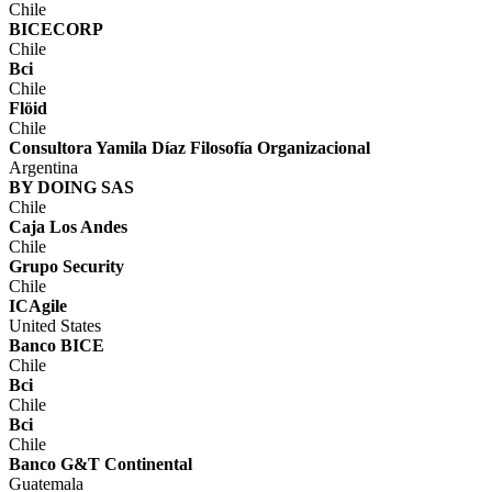
Chile
BICECORP
Chile
Bci
Chile
Flöid
Chile
Consultora Yamila Díaz Filosofía Organizacional
Argentina
BY DOING SAS
Chile
Caja Los Andes
Chile
Grupo Security
Chile
ICAgile
United States
Banco BICE
Chile
Bci
Chile
Bci
Chile
Banco G&T Continental
Guatemala