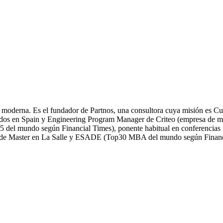
l moderna. Es el fundador de Partnos, una consultora cuya misión es C
dos en Spain y Engineering Program Manager de Criteo (empresa de may
op5 del mundo según Financial Times), ponente habitual en conferencias
or de Master en La Salle y ESADE (Top30 MBA del mundo según Financ