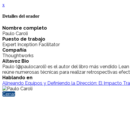
x
Detalles del orador
Nombre completo
Paulo Caroli
Puesto de trabajo
Expert Inception Facilitator
Compañía
Thoughtworks
Altavoz Bio
Paulo (@paulocaroli) es el autor del libro más vendido Lean
reúne numerosas técnicas para realizar retrospectivas efe
Hablando en
Alineando Equipos y Definiendo la Dirección: El Impacto T
Cerrar