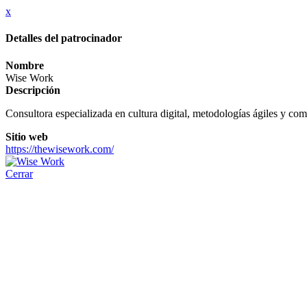
x
Detalles del patrocinador
Nombre
Wise Work
Descripción
Consultora especializada en cultura digital, metodologías ágiles y co
Sitio web
https://thewisework.com/
Cerrar